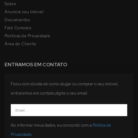
Sobre
Anuncie seu Imóvel
Documentos
Fale Conosco
Politicas de Privacidade
Área do Cliente
ENTRAMOS EM CONTATO
Ficou com dúvida de como alugar ou comprar o seu imóvel,
entraremos em contato,digite o seu email
Ao informar meus dados, eu concordo com a
Política de
Privacidade
.