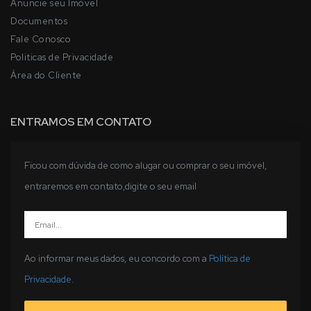
Anuncie seu Imóvel
Documentos
Fale Conosco
Politicas de Privacidade
Área do Cliente
ENTRAMOS EM CONTATO
Ficou com dúvida de como alugar ou comprar o seu imóvel,
entraremos em contato,digite o seu email
Ao informar meus dados, eu concordo com a
Política de
Privacidade
.