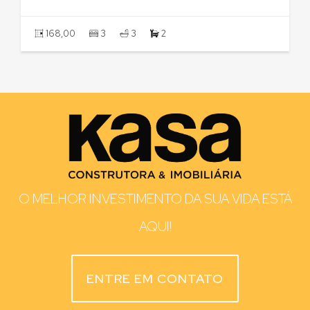
227,48
3
2
2
O MELHOR INVESTIMENTO DA SUA VIDA ESTÁ
AQUI!
ENTRE EM CONTATO