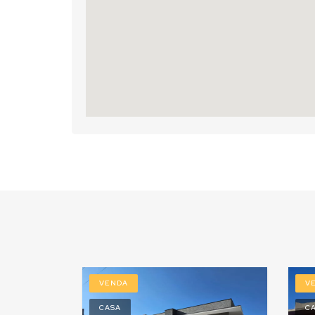
VENDA
V
CASA
C