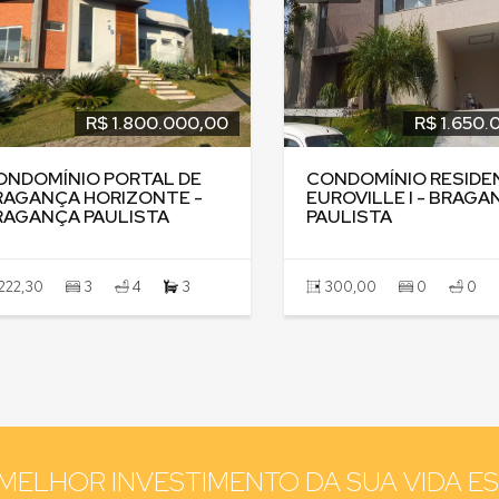
R$ 1.800.000,00
R$ 1.650.
ONDOMÍNIO PORTAL DE
CONDOMÍNIO RESIDE
RAGANÇA HORIZONTE -
EUROVILLE I - BRAGA
RAGANÇA PAULISTA
PAULISTA
222,30
3
4
3
300,00
0
0
MELHOR INVESTIMENTO DA SUA VIDA E