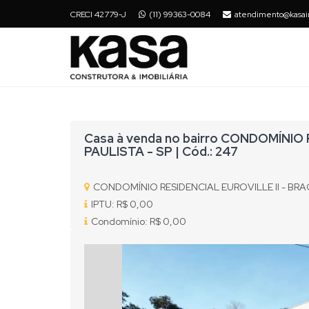
CRECI 42779-J
(11) 99363-0084
atendimento@kasai
Casa à venda no bairro CONDOMÍNIO
PAULISTA - SP | Cód.: 247
CONDOMÍNIO RESIDENCIAL EUROVILLE II - BR
IPTU: R$ 0,00
Condomínio: R$ 0,00
Previous