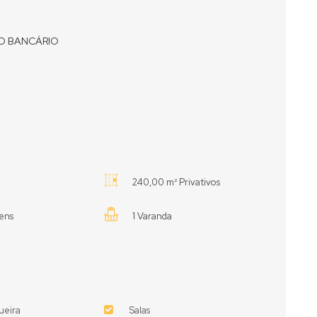
O BANCÁRIO
240,00 m² Privativos
ens
1 Varanda
ueira
Salas