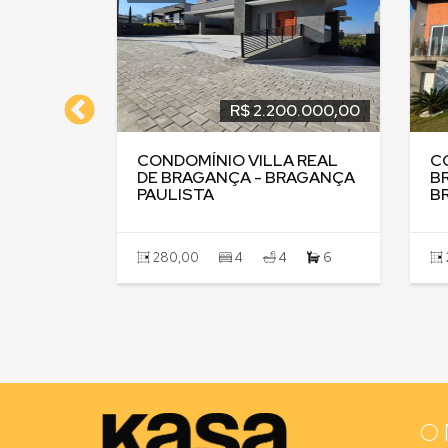
0.000,00
R$ 2.200.000,00
DENCIAL
CONDOMÍNIO VILLA REAL
C
CRUZ -
DE BRAGANÇA - BRAGANÇA
B
TA
PAULISTA
B
0
280,00
4
4
6
O 