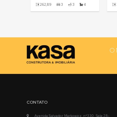
3
6
220,00
3
3
2
O 
CONTATO
Avenida Salvador Markowicz, nº330, Sala 28-