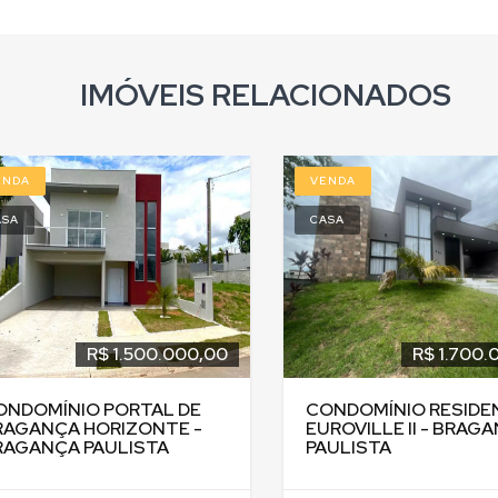
IMÓVEIS RELACIONADOS
VENDA
VENDA
CASA
CASA
R$ 1.800.000,00
R$ 1
CONDOMÍNIO RESIDENCIAL
CONDOMÍNIO RE
EUROVILLE II - BRAGANÇA
TERRAS DE SANT
PAULISTA
BRAGANÇA PAUL