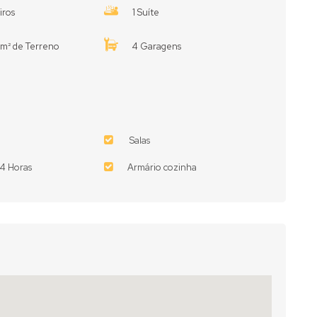
iros
1 Suíte
m² de Terreno
4 Garagens
Salas
24 Horas
Armário cozinha