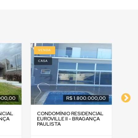
VENDA
CASA
.450.000,00
R$ 1.700.000,00
SIDENCIAL
CONDOMÍNIO JARDIM
A CRUZ -
FLAMBOYAN - BRAGANÇA
ISTA
PAULISTA