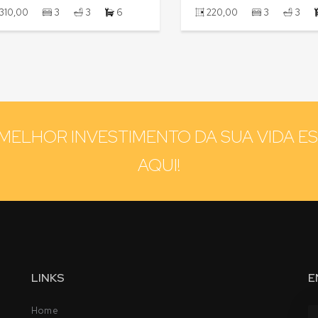
222,50
3
4
2
231,00
3
MELHOR INVESTIMENTO DA SUA VIDA E
AQUI!
LINKS
E
Home