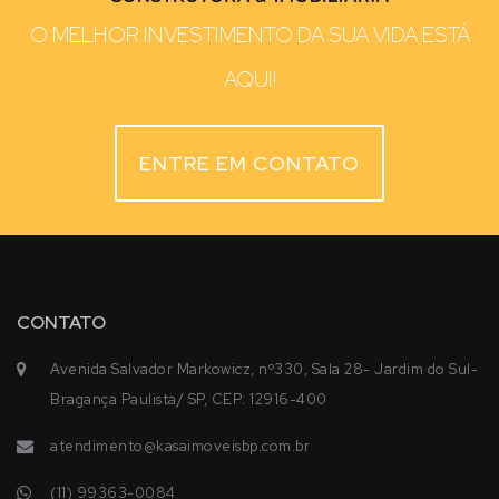
O MELHOR INVESTIMENTO DA SUA VIDA ESTÁ
AQUI!
ENTRE EM CONTATO
CONTATO
Avenida Salvador Markowicz, nº330, Sala 28- Jardim do Sul-
Bragança Paulista/ SP, CEP: 12916-400
atendimento@kasaimoveisbp.com.br
(11) 99363-0084