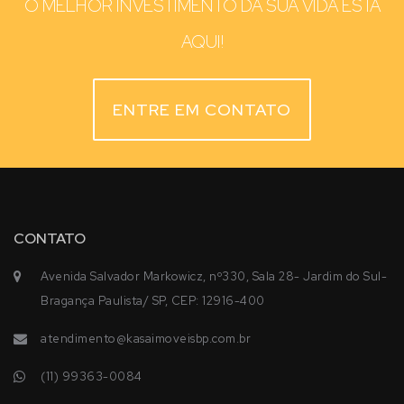
O MELHOR INVESTIMENTO DA SUA VIDA ESTÁ
AQUI!
ENTRE EM CONTATO
CONTATO
Avenida Salvador Markowicz, nº330, Sala 28- Jardim do Sul-
Bragança Paulista/ SP, CEP: 12916-400
atendimento@kasaimoveisbp.com.br
(11) 99363-0084