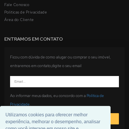
Fale Conosco
Politicas de Privacidade
Área do Cliente
ENTRAMOS EM CONTATO
Ficou com dúvida de como alugar ou comprar o seu imóvel,
entraremos em contato,digite o seu email
Ao informar meus dados, eu concordo com a
Política de
Privacidade
.
Utilizamos cookies para oferecer melhor
ENVIAR
experiência, melhorar o desempenho, analisar
como você interage em nosso site e