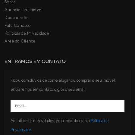
Sobre
Anuncie seu Imóvel
Documentos
Fale Conosco
Politicas de Privacidade
Área do Cliente
ENTRAMOS EM CONTATO
Ficou com dúvida de como alugar ou comprar o seu imóvel,
entraremos em contato,digite o seu email
Ao informar meus dados, eu concordo com a
Política de
Privacidade
.