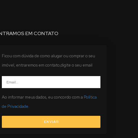
NTRAMOS EM CONTATO
Ficou com dúvida de como alugar ou comprar o seu
imóvel, entraremos em contato,digite o seu email
Ao informar meus dados, eu concordo com a
Política
de Privacidade
.
ENVIAR