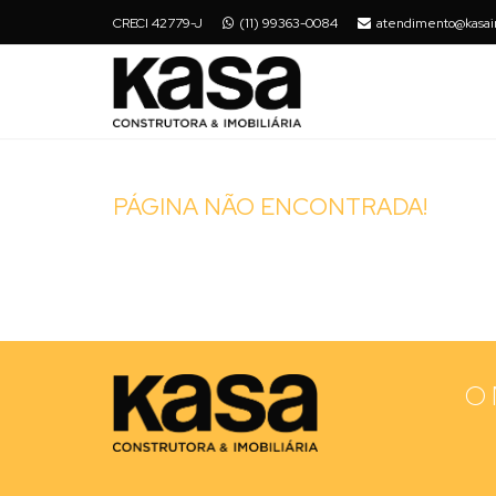
CRECI 42779-J
(11) 99363-0084
atendimento@kasai
PÁGINA NÃO ENCONTRADA!
O 