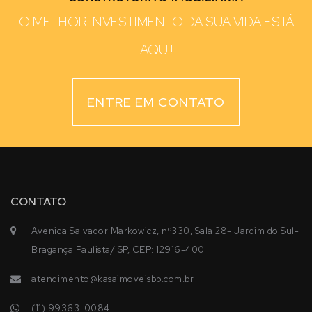
O MELHOR INVESTIMENTO DA SUA VIDA ESTÁ
AQUI!
ENTRE EM CONTATO
CONTATO
Avenida Salvador Markowicz, nº330, Sala 28- Jardim do Sul-
Bragança Paulista/ SP, CEP: 12916-400
atendimento@kasaimoveisbp.com.br
(11) 99363-0084