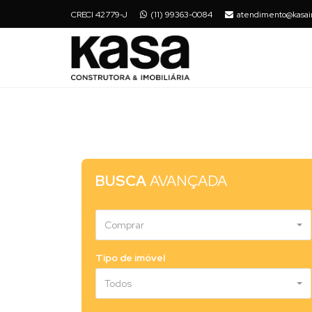
CRECI 42779-J
(11) 99363-0084
atendimento@kasai
BUSCA
AVANÇADA
Comprar
Tipo de imóvel
Todos