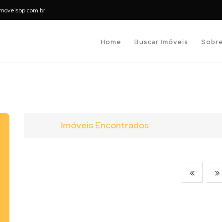
moveisbp.com.br
Home
Buscar Imóveis
Sobr
Imóveis Encontrados
«
»