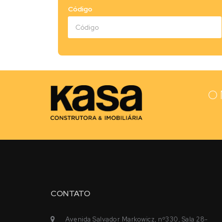
Código
O 
CONTATO
Avenida Salvador Markowicz, nº330, Sala 28-