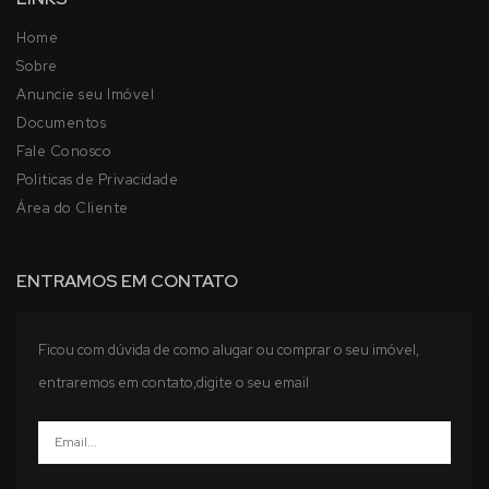
Home
Sobre
Anuncie seu Imóvel
Documentos
Fale Conosco
Politicas de Privacidade
Área do Cliente
ENTRAMOS EM CONTATO
Ficou com dúvida de como alugar ou comprar o seu imóvel,
entraremos em contato,digite o seu email